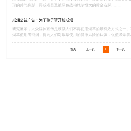
球的帅气身影，再或者是重披绿色战袍绝杀恒大的黄金右脚……...
戒烟公益广告：为了孩子请开始戒烟
研究显示，大众媒体宣传是鼓励人们不再使用烟草的最有效方式之一。
烟草使用者戒烟，提高人们对烟草使用的健康风险的认识，促使吸烟者和...
首页
上一页
1
下一页